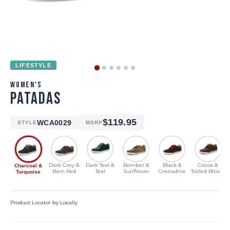
LIFESTYLE
WOMEN'S
PATADAS
$119.95
WCA0029
STYLE
MSRP
Dark Grey &
Dark Teal &
Bomber &
Black &
Cocoa &
C
Charcoal &
Barn Red
Teal
Sunflower
Grenadine
Tooled Brown
Turquoise
Product Locator by Locally