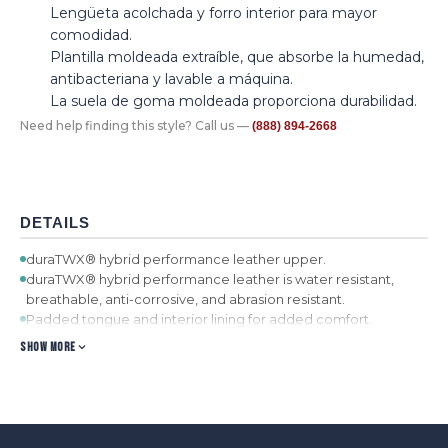
Lengüeta acolchada y forro interior para mayor
comodidad.
Plantilla moldeada extraíble, que absorbe la humedad,
antibacteriana y lavable a máquina.
La suela de goma moldeada proporciona durabilidad.
Need help finding this style? Call us —
(888) 894-2668
DETAILS
duraTWX® hybrid performance leather upper.
duraTWX® hybrid performance leather is water resistant,
breathable, anti-corrosive, and abrasion resistant.
Padded tongue and interior lining for added comfort.
Removable, moisture-wicking, antibacterial and machine
SHOW MORE
washable molded footbed.
Molded rubber outsole provides durability.