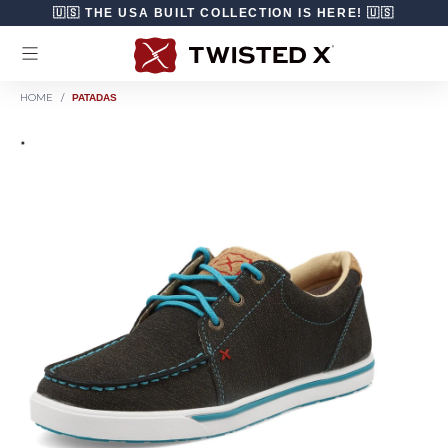
Ir directamente al contenido
🇺🇸 THE USA BUILT COLLECTION IS HERE! 🇺🇸
HOME
/
PATADAS