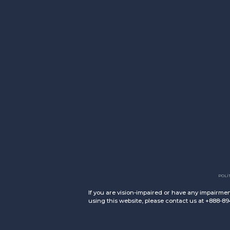
Twisted X Footwear
POLÍ
If you are vision-impaired or have any impairmen
using this website, please contact us at +888-8