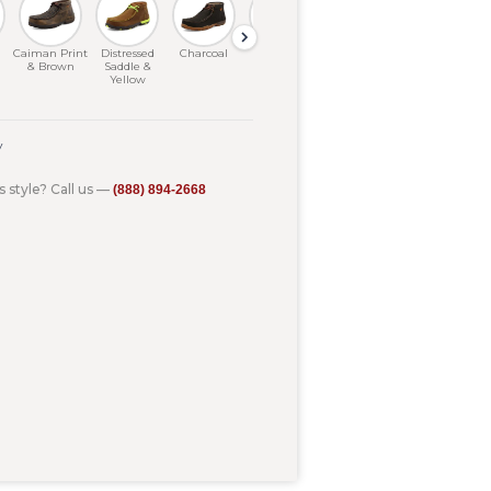
Caiman Print
Distressed
Charcoal
Distressed
Distressed
Chocolate
Cl
& Brown
Saddle &
Saddle
Saddle
Yellow
y
s style? Call us —
(888) 894-2668