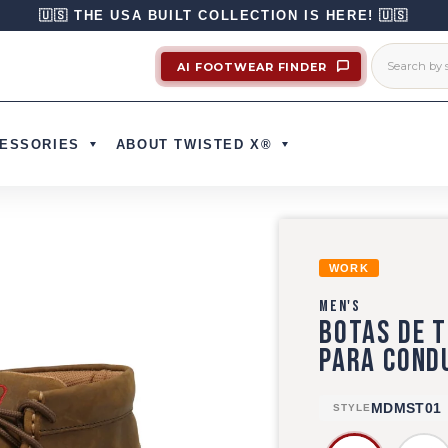
🇺🇸 THE USA BUILT COLLECTION IS HERE! 🇺🇸
AI FOOTWEAR FINDER
ESSORIES
ABOUT TWISTED X®
WORK
MEN'S
BOTAS DE 
PARA COND
MDMST01
STYLE