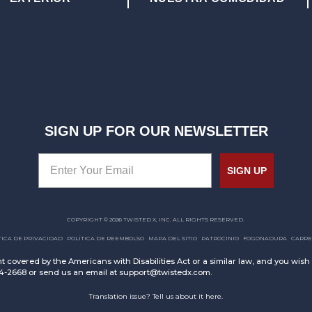
SIGN UP FOR OUR NEWSLETTER
SIGN UP
COPYRIGHT © 2026 TWISTED X, INC. ALL RIGHTS RESERVED.
TICA DE PRIVACIDAD
POLÍTICA DE REEMBOLSO
MAPA DEL SITIO
PATROCINIO
FOGONADURA
CARRE
t covered by the Americans with Disabilities Act or a similar law, and you wis
94-2668 or send us an email at support@twistedx.com.
Translation issue? Tell us about it here.