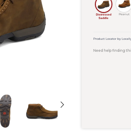
Peanut
Distressed
Saddle
Product Locator by Locall
Need help finding thi