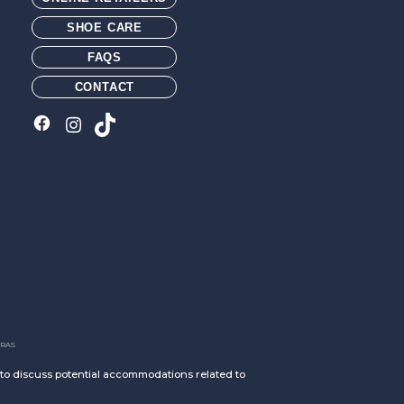
agrícola que generalmente se desecha.
SHOE CARE
FAQS
CONTACT
RAS
h to discuss potential accommodations related to