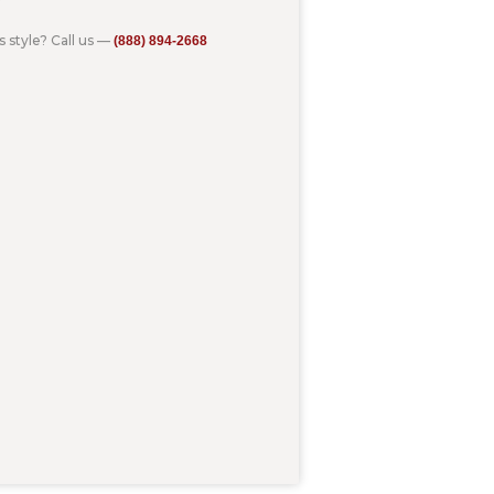
s style? Call us —
(888) 894-2668