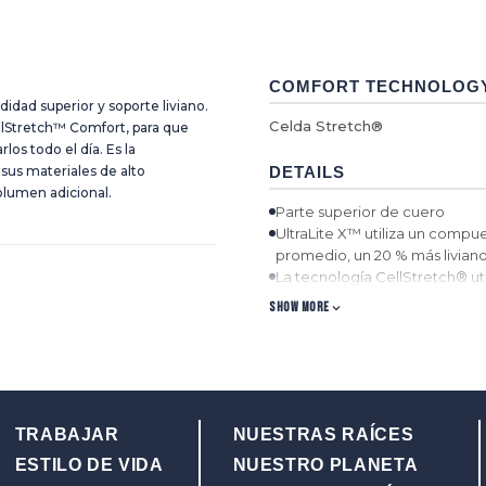
COMFORT TECHNOLOG
idad superior y soporte liviano.
Celda Stretch®
llStretch™ Comfort, para que
os todo el día. Es la
 sus materiales de alto
DETAILS
lumen adicional.
Parte superior de cuero
UltraLite X™ utiliza un compu
promedio, un 20 % más livian
La tecnología CellStretch® util
amortiguación y comodidad s
SHOW MORE
Cordones de nailon. También 
permiten usar el calzado sin 
Forro de malla
Plantilla Blend85™. Las plan
reciclada. Las plantillas tam
ecoTWEED™ está hecho de bote
TRABAJAR
NUESTRAS RAÍCES
Entresuela de EVA moldeada
ESTILO DE VIDA
NUESTRO PLANETA
Suela de goma integrada con 