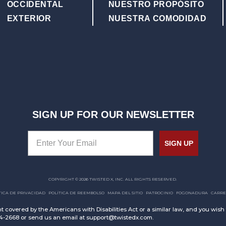
mezclada es un subproducto 
OCCIDENTAL
NUESTRO PROPÓSITO
EXTERIOR
NUESTRA COMODIDAD
SIGN UP FOR OUR NEWSLETTER
SIGN UP
COPYRIGHT © 2026 TWISTED X, INC. ALL RIGHTS RESERVED.
TICA DE PRIVACIDAD
POLÍTICA DE REEMBOLSO
MAPA DEL SITIO
PATROCINIO
FOGONADURA
CARRE
t covered by the Americans with Disabilities Act or a similar law, and you wis
94-2668 or send us an email at support@twistedx.com.