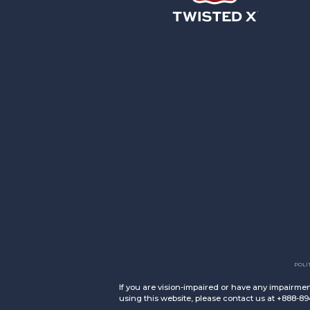
Twisted X Footwear
POLÍ
If you are vision-impaired or have any impairmen
using this website, please contact us at +888-8