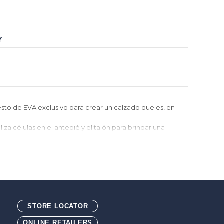
Y
esto de EVA exclusivo para crear un calzado que es, en
o
iza células en el antepié y el talón para brindar una
uperiores
cuenta con paneles elásticos en la lengüeta que
cordones.
tillas Blend85™ están hechas con un 85 % de espuma
bién cuentan con forro ecoTWEED™. El material
llas de plástico recicladas.
STORE LOCATOR
 por compresión
cáscara de arroz mezclada. La cáscara de arroz
ONLINE RETAILERS