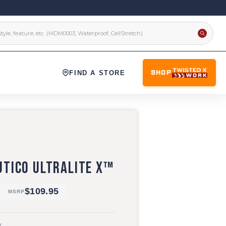
FIND A STORE
SHOP
UTICO ULTRALITE X™
$109.95
MSRP
y