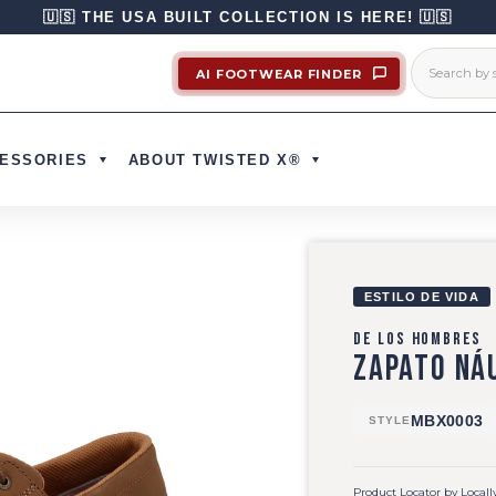
🇺🇸 THE USA BUILT COLLECTION IS HERE! 🇺🇸
AI FOOTWEAR FINDER
ESSORIES
ABOUT TWISTED X®
ESTILO DE VIDA
DE LOS HOMBRES
ZAPATO NÁ
MBX0003
STYLE
Product Locator by Locall