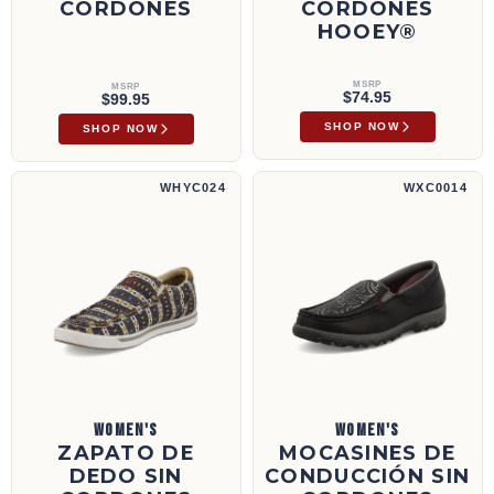
CORDONES
CORDONES
HOOEY®
MSRP
MSRP
$74.95
$99.95
SHOP NOW
SHOP NOW
Zapato de dedo sin cordones Hooey® | WHYC024
Mocasines de conducción sin cordones | WX
WHYC024
WXC0014
WOMEN'S
WOMEN'S
ZAPATO DE
MOCASINES DE
DEDO SIN
CONDUCCIÓN SIN