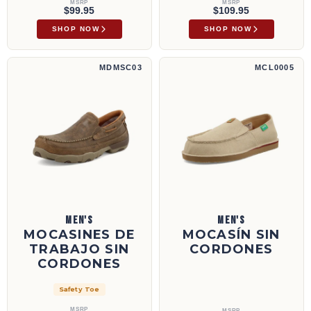
MSRP
MSRP
$99.95
$109.95
SHOP NOW
SHOP NOW
Mocasines de trabajo sin cordones | MDMSC03
Mocasín sin cordones | MCL0005
MDMSC03
MCL0005
MEN'S
MEN'S
MOCASINES DE
MOCASÍN SIN
TRABAJO SIN
CORDONES
CORDONES
Safety Toe
MSRP
MSRP