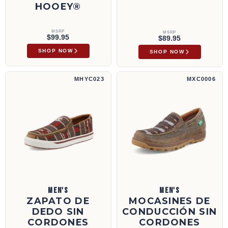
HOOEY®
MSRP
MSRP
$99.95
$89.95
SHOP NOW
SHOP NOW
Zapato de dedo sin cordones Hooey® | MHYC023
Mocasines de conducción sin cordones | M
MHYC023
MXC0006
MEN'S
MEN'S
ZAPATO DE
MOCASINES DE
DEDO SIN
CONDUCCIÓN SIN
CORDONES
CORDONES