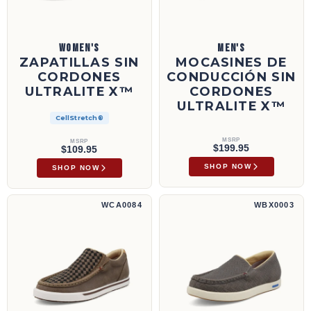
WOMEN'S
MEN'S
ZAPATILLAS SIN
MOCASINES DE
CORDONES
CONDUCCIÓN SIN
ULTRALITE X™
CORDONES
ULTRALITE X™
CellStretch®
MSRP
MSRP
$199.95
$109.95
SHOP NOW
SHOP NOW
Zapatillas sin cordones | WCA0084
Zapatillas sin cordones UltraLite X™ | WBX
WCA0084
WBX0003