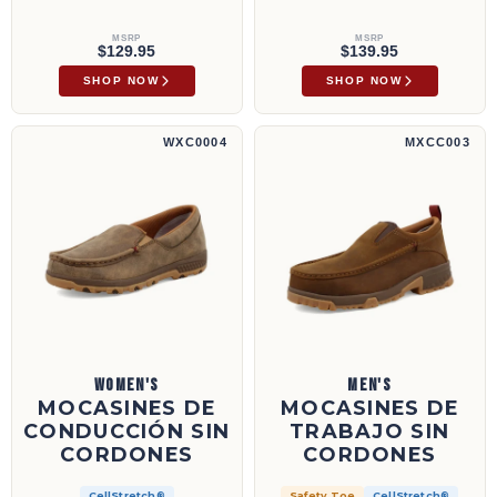
MSRP
MSRP
$129.95
$139.95
SHOP NOW
SHOP NOW
Mocasines de conducción sin cordones | WXC0004
Mocasines de trabajo sin cordones | MXCC0
WXC0004
MXCC003
WOMEN'S
MEN'S
MOCASINES DE
MOCASINES DE
CONDUCCIÓN SIN
TRABAJO SIN
CORDONES
CORDONES
CellStretch®
Safety Toe
CellStretch®