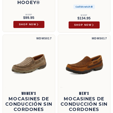
HOOEY®
CellStretch®
MSRP
MSRP
$99.95
$134.95
SHOP NOW
SHOP NOW
Mocasines de conducción sin cordones | WDMS017
Mocasines de conducción sin cordones | M
WDMS017
MDMS017
WOMEN'S
MEN'S
MOCASINES DE
MOCASINES DE
CONDUCCIÓN SIN
CONDUCCIÓN SIN
CORDONES
CORDONES