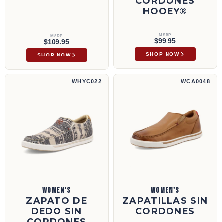
CORDONES
HOOEY®
MSRP
MSRP
$99.95
$109.95
SHOP NOW
SHOP NOW
Zapato de dedo sin cordones Hooey® | WHYC022
Zapatillas sin cordones | WCA0048
WHYC022
WCA0048
WOMEN'S
WOMEN'S
ZAPATO DE
ZAPATILLAS SIN
DEDO SIN
CORDONES
CORDONES