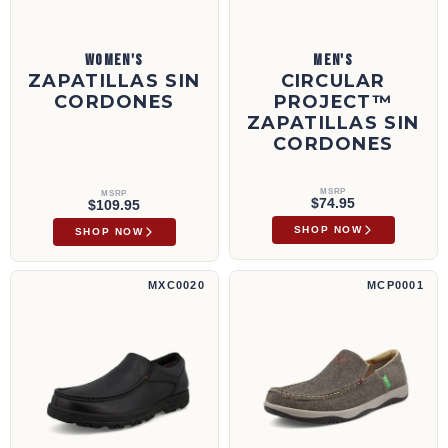
WOMEN'S
MEN'S
ZAPATILLAS SIN
CIRCULAR
CORDONES
PROJECT™
ZAPATILLAS SIN
CORDONES
MSRP
MSRP
$74.95
$109.95
SHOP NOW
SHOP NOW
Mocasines de conducción sin cordones | MXC0020
Sin cordones | MCP0001
MXC0020
MCP0001