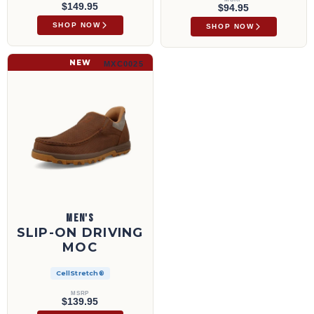
$149.95
$94.95
SHOP NOW
SHOP NOW
Slip-On Driving Moc | MXC0025
NEW
MXC0025
MEN'S
SLIP-ON DRIVING
MOC
CellStretch®
MSRP
$139.95