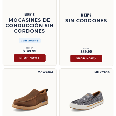
MEN'S
MEN'S
MOCASINES DE
SIN CORDONES
CONDUCCIÓN SIN
CORDONES
CellStretch®
MSRP
MSRP
$149.95
$89.95
SHOP NOW
SHOP NOW
Zapatos sin cordones con suela de cuña CellStretch® | MCAX004
Loper sin cordones Hooey® | MHYC030
MCAX004
MHYC030