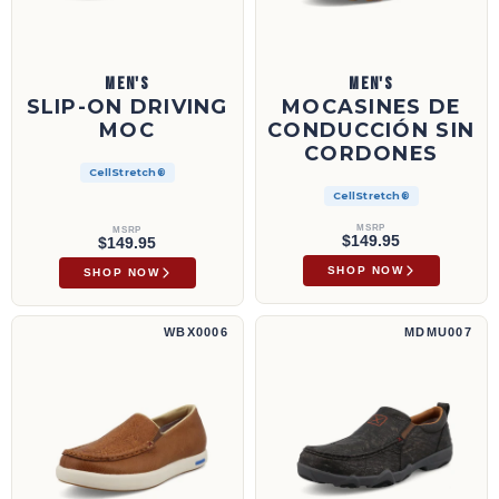
MEN'S
MEN'S
SLIP-ON DRIVING
MOCASINES DE
MOC
CONDUCCIÓN SIN
CORDONES
CellStretch®
CellStretch®
MSRP
MSRP
$149.95
$149.95
SHOP NOW
SHOP NOW
Zapatillas sin cordones UltraLite X™ | WBX0006
Mocasines de conducción sin cordones Ult
WBX0006
MDMU007