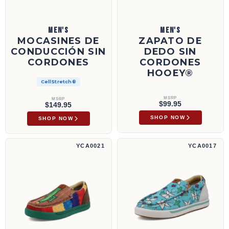
MEN'S
MEN'S
MOCASINES DE
ZAPATO DE
CONDUCCIÓN SIN
DEDO SIN
CORDONES
CORDONES
HOOEY®
CellStretch®
MSRP
MSRP
$99.95
$149.95
SHOP NOW
SHOP NOW
Zapatillas sin cordones | YCA0021
Zapatillas sin cordones | YCA0017
YCA0021
YCA0017