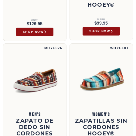
HOOEY®
MSRP
MSRP
$99.95
$129.95
SHOP NOW
SHOP NOW
Zapato de dedo sin cordones Hooey® | MHYC026
Zapatillas sin cordones Hooey® | WHYCL01
MHYC026
WHYCL01
MEN'S
WOMEN'S
ZAPATO DE
ZAPATILLAS SIN
DEDO SIN
CORDONES
CORDONES
HOOEY®