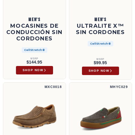
MEN'S
MEN'S
MOCASINES DE
ULTRALITE X™
CONDUCCIÓN SIN
SIN CORDONES
CORDONES
CellStretch®
CellStretch®
MSRP
MSRP
$144.95
$99.95
SHOP NOW
SHOP NOW
Mocasines de conducción sin cordones | MXC0018
Zapato de dedo sin cordones Hooey® | MH
MXC0018
MHYC029