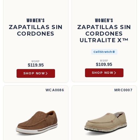
WOMEN'S
WOMEN'S
ZAPATILLAS SIN
ZAPATILLAS SIN
CORDONES
CORDONES
ULTRALITE X™
CellStretch®
MSRP
MSRP
$109.95
$119.95
SHOP NOW
SHOP NOW
Zapatillas sin cordones | WCA0086
Circular Project™ Zapatillas sin cordones |
WCA0086
MRC0007