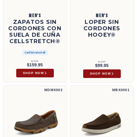
MEN'S
MEN'S
ZAPATOS SIN
LOPER SIN
CORDONES CON
CORDONES
SUELA DE CUÑA
HOOEY®
CELLSTRETCH®
CellStretch®
MSRP
MSRP
$159.95
$99.95
SHOP NOW
SHOP NOW
Mocasines de conducción sin cordones | MDMX002
UltraLite X™ sin cordones | MBX0001
MDMX002
MBX0001