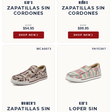
KID'S
NIÑOS
ZAPATILLAS SIN
ZAPATILLAS SIN
CORDONES
CORDONES
MSRP
MSRP
$54.95
$99.95
SHOP NOW
SHOP NOW
Zapatillas sin cordones | WCA0073
Loper sin cordones Hooey® | YHYC007
WCA0073
YHYC007
WOMEN'S
KID'S
ZAPATILLAS SIN
LOPER SIN