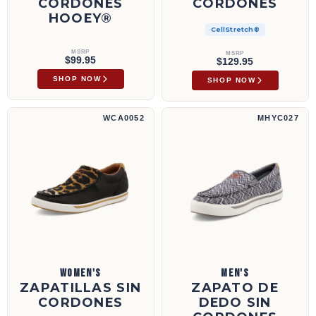
CORDONES
CORDONES
HOOEY®
CellStretch®
MSRP
MSRP
$99.95
$129.95
SHOP NOW
SHOP NOW
Zapatillas sin cordones | WCA0052
Zapato de dedo sin cordones Hooey® | MH
WCA0052
MHYC027
WOMEN'S
MEN'S
ZAPATILLAS SIN
ZAPATO DE
CORDONES
DEDO SIN