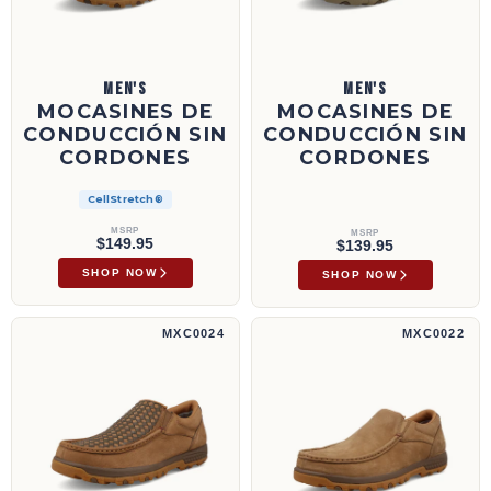
MEN'S
MEN'S
MOCASINES DE
MOCASINES DE
CONDUCCIÓN SIN
CONDUCCIÓN SIN
CORDONES
CORDONES
CellStretch®
MSRP
MSRP
$149.95
$139.95
SHOP NOW
SHOP NOW
Slip-On Driving Moc | MXC0024
Mocasines de conducción sin cordones | M
MXC0024
MXC0022