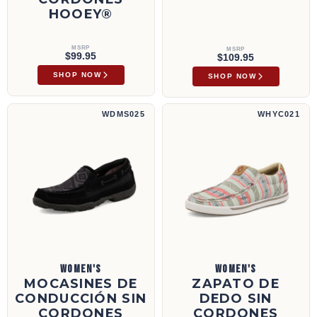
HOOEY®
MSRP
MSRP
$99.95
$109.95
SHOP NOW
SHOP NOW
Mocasines de conducción sin cordones | WDMS025
Zapato de dedo sin cordones Hooey® | WHY
WDMS025
WHYC021
WOMEN'S
WOMEN'S
MOCASINES DE
ZAPATO DE
CONDUCCIÓN SIN
DEDO SIN
CORDONES
CORDONES