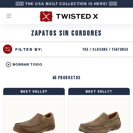
Ir directamente al contenido
🇺🇸 THE USA BUILT COLLECTION IS HERE! 🇺🇸
ZAPATOS SIN CORDONES
Toe / Closure / Features
FILTER BY:
BORRAR TODO
45 productos
Mocasines de conducción sin cordones | MXC0003
Mocasines de conducción sin cordones | M
BEST SELLER
BEST SELLER
MXC0003
MDMS002