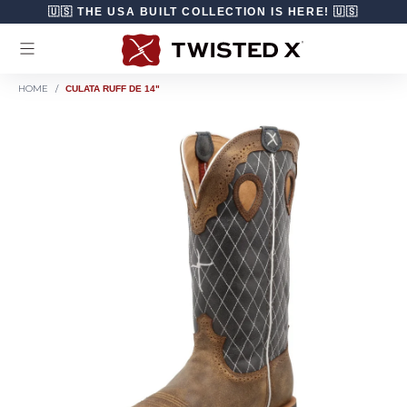
Ir directamente al contenido
🇺🇸 THE USA BUILT COLLECTION IS HERE! 🇺🇸
HOME
/
CULATA RUFF DE 14"