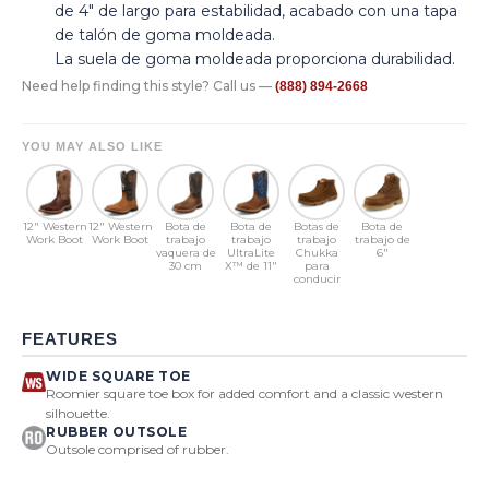
de 4" de largo para estabilidad, acabado con una tapa
de talón de goma moldeada.
La suela de goma moldeada proporciona durabilidad.
Need help finding this style? Call us —
(888) 894-2668
YOU MAY ALSO LIKE
12" Western
12" Western
Bota de
Bota de
Botas de
Bota de
Work Boot
Work Boot
trabajo
trabajo
trabajo
trabajo de
vaquera de
UltraLite
Chukka
6"
30 cm
X™ de 11"
para
conducir
FEATURES
WIDE SQUARE TOE
Roomier square toe box for added comfort and a classic western
silhouette.
RUBBER OUTSOLE
Outsole comprised of rubber.