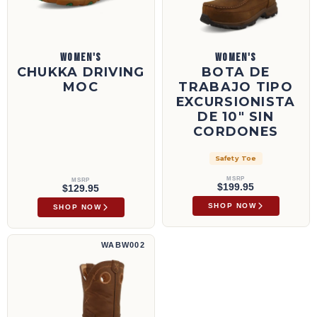
WOMEN'S
WOMEN'S
CHUKKA DRIVING
BOTA DE
MOC
TRABAJO TIPO
EXCURSIONISTA
DE 10" SIN
CORDONES
Safety Toe
MSRP
MSRP
$199.95
$129.95
SHOP NOW
SHOP NOW
9" All Around Work Boot | WABW002
WABW002