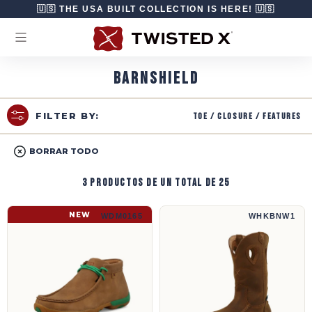
Ir directamente al contenido
🇺🇸 THE USA BUILT COLLECTION IS HERE! 🇺🇸
BARNSHIELD
Toe / Closure / Features
FILTER BY:
BORRAR TODO
3 productos de un total de 25
Chukka Driving Moc | WDM0165
Bota de trabajo tipo excursionista de 10" 
NEW
WDM0165
WHKBNW1