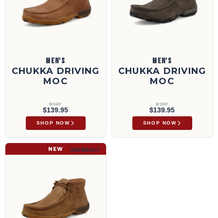
MEN'S
MEN'S
CHUKKA DRIVING
CHUKKA DRIVING
MOC
MOC
MSRP
MSRP
$139.95
$139.95
SHOP NOW
SHOP NOW
Chukka Driving Moc | WDM0167
NEW
WDM0167