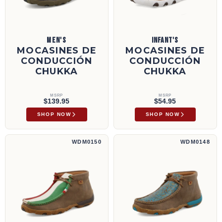
MEN'S
INFANT'S
MOCASINES DE
MOCASINES DE
CONDUCCIÓN
CONDUCCIÓN
CHUKKA
CHUKKA
MSRP
MSRP
$139.95
$54.95
SHOP NOW
SHOP NOW
Mocasines de conducción Chukka | WDM0150
Mocasines de conducción Chukka | WDM01
WDM0150
WDM0148