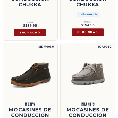
CHUKKA
CHUKKA
CellStretch®
MSRP
MSRP
$154.95
$139.95
SHOP NOW
SHOP NOW
Mocasines de conducción Chukka | MDM0080
Mocasines de conducción Chukka | ICA0012
MDM0080
ICA0012
MEN'S
INFANT'S
MOCASINES DE
MOCASINES DE
CONDUCCIÓN
CONDUCCIÓN