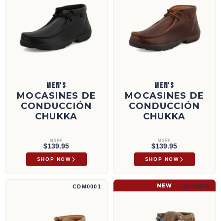
MEN'S
MEN'S
MOCASINES DE
MOCASINES DE
CONDUCCIÓN
CONDUCCIÓN
CHUKKA
CHUKKA
MSRP
MSRP
$139.95
$139.95
SHOP NOW
SHOP NOW
Mocasines de conducción Chukka | CDM0001
Chukka Driving Moc | ICA0053
NEW
CDM0001
ICA0053