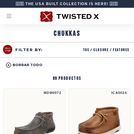
Ir directamente al contenido
🇺🇸 THE USA BUILT COLLECTION IS HERE! 🇺🇸
CHUKKAS
Toe / Closure / Features
FILTER BY:
BORRAR TODO
89 productos
Mocasines de conducción Chukka | MDM0072
Mocasines de conducción Chukka | ICA0024
MDM0072
ICA0024