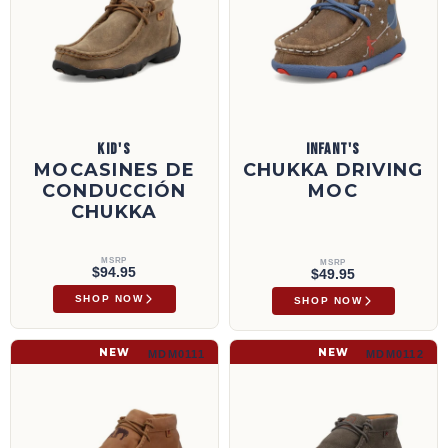
KID'S
INFANT'S
MOCASINES DE
CHUKKA DRIVING
CONDUCCIÓN
MOC
CHUKKA
MSRP
MSRP
$94.95
$49.95
SHOP NOW
SHOP NOW
Chukka Driving Moc | MDM0111
Chukka Driving Moc | MDM0112
NEW
NEW
MDM0111
MDM0112