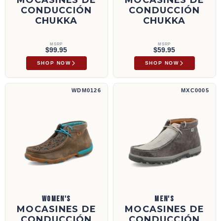
CONDUCCIÓN
CONDUCCIÓN
CHUKKA
CHUKKA
MSRP
MSRP
$99.95
$59.95
SHOP NOW
SHOP NOW
Mocasines de conducción Chukka | WDM0126
Mocasines de conducción Chukka | MXC000
WDM0126
MXC0005
WOMEN'S
MEN'S
MOCASINES DE
MOCASINES DE
CONDUCCIÓN
CONDUCCIÓN