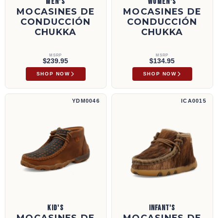
MEN'S
WOMEN'S
MOCASINES DE
MOCASINES DE
CONDUCCIÓN
CONDUCCIÓN
CHUKKA
CHUKKA
MSRP
MSRP
$239.95
$134.95
SHOP NOW
SHOP NOW
Mocasines de conducción Chukka | YDM0046
Mocasines de conducción Chukka | ICA0015
YDM0046
ICA0015
KID'S
INFANT'S
MOCASINES DE
MOCASINES DE