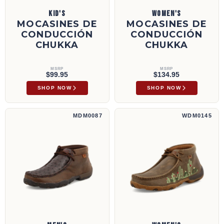
KID'S
WOMEN'S
MOCASINES DE
MOCASINES DE
CONDUCCIÓN
CONDUCCIÓN
CHUKKA
CHUKKA
MSRP
MSRP
$99.95
$134.95
SHOP NOW
SHOP NOW
Mocasines de conducción Chukka | MDM0087
Mocasines de conducción Chukka | WDM01
MDM0087
WDM0145