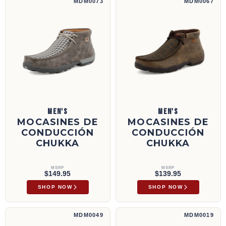
MDM0073
MDM0067
MEN'S
MEN'S
MOCASINES DE
MOCASINES DE
CONDUCCIÓN
CONDUCCIÓN
CHUKKA
CHUKKA
MSRP
MSRP
$149.95
$139.95
SHOP NOW
SHOP NOW
Mocasines de conducción Chukka | MDM0049
Mocasines de conducción Chukka | MDM00
MDM0049
MDM0019