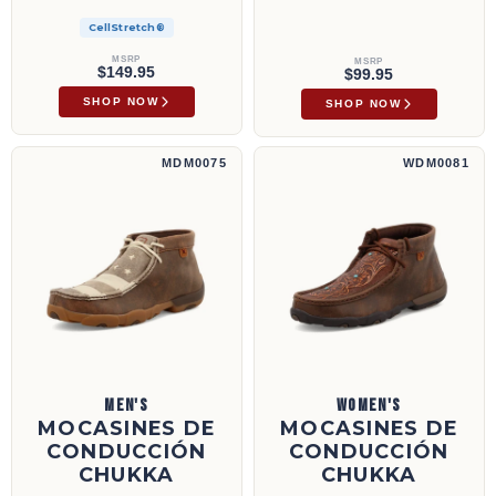
CellStretch®
MSRP
MSRP
$149.95
$99.95
SHOP NOW
SHOP NOW
Mocasines de conducción Chukka | MDM0075
Mocasines de conducción Chukka | WDM00
MDM0075
WDM0081
MEN'S
WOMEN'S
MOCASINES DE
MOCASINES DE
CONDUCCIÓN
CONDUCCIÓN
CHUKKA
CHUKKA