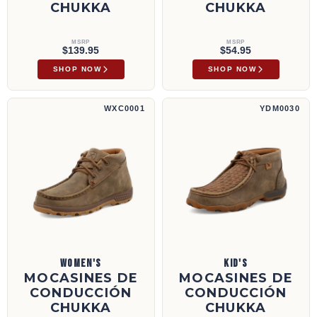
CHUKKA
CHUKKA
MSRP
MSRP
$139.95
$54.95
SHOP NOW
SHOP NOW
Mocasines de conducción Chukka | WXC0001
Mocasines de conducción Chukka | YDM003
WXC0001
YDM0030
WOMEN'S
KID'S
MOCASINES DE
MOCASINES DE
CONDUCCIÓN
CONDUCCIÓN
CHUKKA
CHUKKA