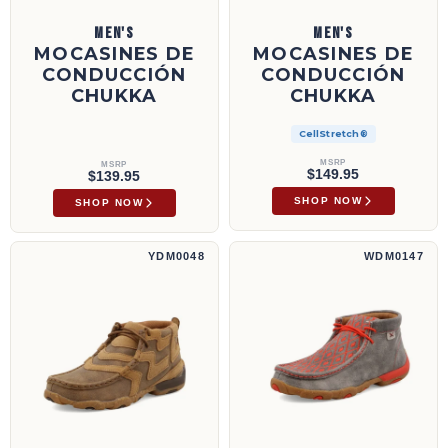
MEN'S
MEN'S
MOCASINES DE
MOCASINES DE
CONDUCCIÓN
CONDUCCIÓN
CHUKKA
CHUKKA
CellStretch®
MSRP
MSRP
$149.95
$139.95
SHOP NOW
SHOP NOW
Mocasines de conducción Chukka | YDM0048
Mocasines de conducción Chukka | WDM01
YDM0048
WDM0147