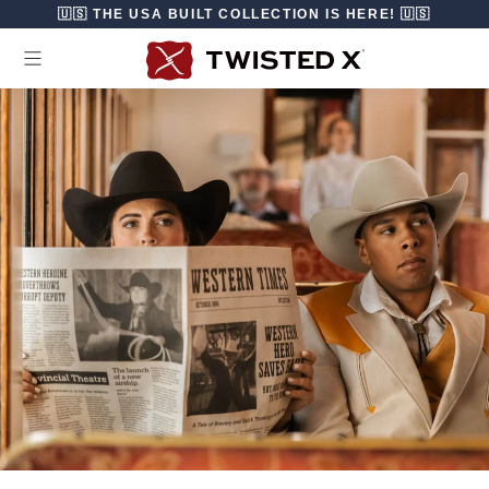
Ir directamente al contenido
🇺🇸 THE USA BUILT COLLECTION IS HERE! 🇺🇸